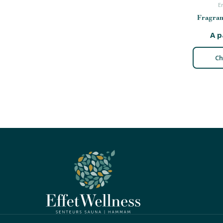
E
Fragran
A p
Ch