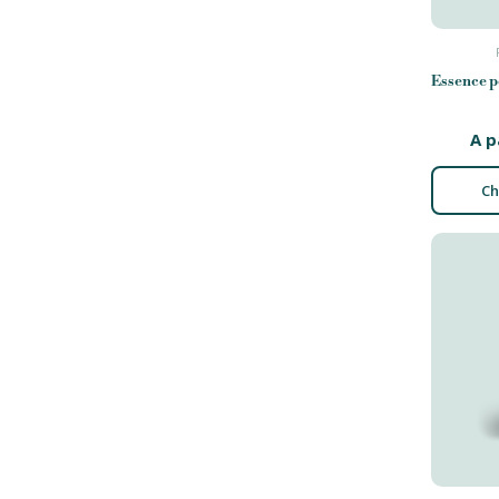
Essence 
A p
Ch