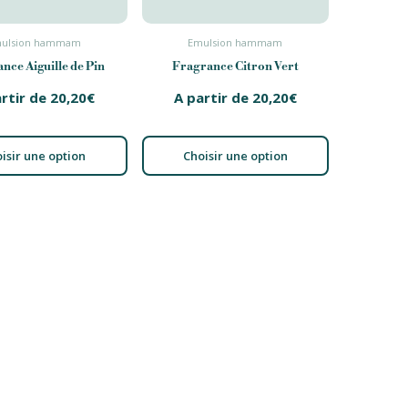
ulsion hammam
Emulsion hammam
nce Aiguille de Pin
Fragrance Citron Vert
artir de
20,20
€
A partir de
20,20
€
isir une option
Choisir une option