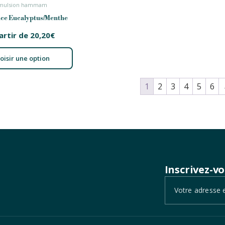
mulsion hammam
ce Eucalyptus/Menthe
artir de
20,20
€
oisir une option
1
2
3
4
5
6
Inscrivez-v