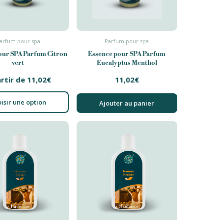
arfum pour spa
Parfum pour spa
our SPA Parfum Citron
Essence pour SPA Parfum
vert
Eucalyptus Menthol
artir de
11,02
€
11,02
€
isir une option
Ajouter au panier