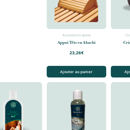
Accessoires sauna
Cr
Appui-Tête en Abachi
Cri
23,26
€
Ajouter au panier
Aj