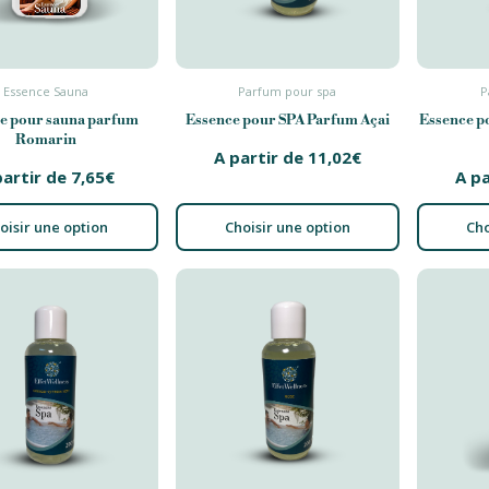
Essence Sauna
Parfum pour spa
P
e pour sauna parfum
Essence pour SPA Parfum Açai
Essence p
Romarin
A partir de
11,02
€
partir de
7,65
€
A p
oisir une option
Choisir une option
Cho