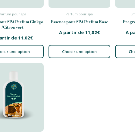
Parfum pour spa
Parfum pour spa
Em
pour SPA Parfum Ginkgo
Essence pour SPA Parfum Rose
Fragra
/ Citron vert
A partir de
11,02
€
A p
artir de
11,02
€
oisir une option
Choisir une option
Cho