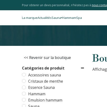
Pour obtenir un devis personnalisé, n'hésitez pas à
nous conta
La marque
Actualités
Sauna
Hammam
Spa
▾
Bo
<< Revenir sur la boutique
Catégories de produit
Affichag
Accessoires sauna
Cristaux de menthe
Essence Sauna
Hammam
Emulsion hammam
Sauna