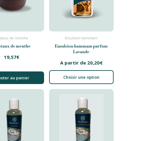
istaux de menthe
Emulsion hammam
staux de menthe
Emulsion hammam parfum
Lavande
19,57
€
A partir de
20,20
€
Choisir une option
outer au panier