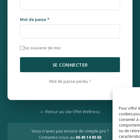
Mot de passe
*
Se souvenir de moi
SE CONNECTER
Mot de passe perdu ?
Pour offrir 
← Retour au site Effet Wellness
cookies pou
consentir à
comportement
ou de retire
Vous n'avez pas encore de compte pro ?
caractéristi
Contactez-nous au
06 45 14 93 63