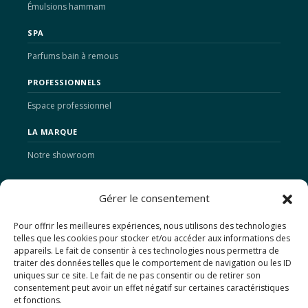
Émulsions hammam
SPA
Parfums bain à remous
PROFESSIONNELS
Espace professionnel
LA MARQUE
Notre showroom
ACTUALITÉS
Gérer le consentement
Pour offrir les meilleures expériences, nous utilisons des technologies
telles que les cookies pour stocker et/ou accéder aux informations des
CONTACTS
appareils. Le fait de consentir à ces technologies nous permettra de
traiter des données telles que le comportement de navigation ou les ID
SAS WELLNESS DISTRIBUTION FRANCE
uniques sur ce site. Le fait de ne pas consentir ou de retirer son
8 Rue des Remparts
consentement peut avoir un effet négatif sur certaines caractéristiques
67230 Sermersheim
et fonctions.