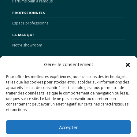
Parfums bain à remous
PROFESSIONNELS
Espace professionnel
LA MARQUE
Notre showroom
ACTUALITÉS
Gérer le consentement
Pour offrir les meilleures expériences, nous utilisons des technologies
telles que les cookies pour stocker et/ou accéder aux informations des
CONTACTS
appareils. Le fait de consentir à ces technologies nous permettra de
traiter des données telles que le comportement de navigation ou les ID
SAS WELLNESS DISTRIBUTION FRANCE
uniques sur ce site. Le fait de ne pas consentir ou de retirer son
8 Rue des Remparts
consentement peut avoir un effet négatif sur certaines caractéristiques
67230 Sermersheim
et fonctions.
06 45 14 93 63
Accepter
contact@wdfrance.com