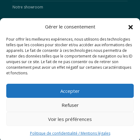
Notre showroom
ACTUALITÉS
Gérer le consentement
Pour offrir les meilleures expériences, nous utilisons des technologies
telles que les cookies pour stocker et/ou accéder aux informations des
CONTACTS
appareils. Le fait de consentir à ces technologies nous permettra de
traiter des données telles que le comportement de navigation ou les ID
SAS WELLNESS DISTRIBUTION FRANCE
uniques sur ce site. Le fait de ne pas consentir ou de retirer son
8 Rue des Remparts
consentement peut avoir un effet négatif sur certaines caractéristiques
67230 Sermersheim
et fonctions.
06 45 14 93 63
Accepter
contact@wdfrance.com
Refuser
Voir les préférences
Politique de confidentialité
Mentions légales
CGV
Politique de confidentialité / Mentions légales