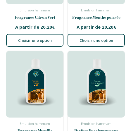
Emulsion hammam
Emulsion hammam
Fragrance Citron Vert
Fragrance Menthe poivrée
A partir de
20,20
€
A partir de
20,20
€
Choisir une option
Choisir une option
Emulsion hammam
Emulsion hammam
Fragrance Myrtille
Parfum Eucalyptus pour