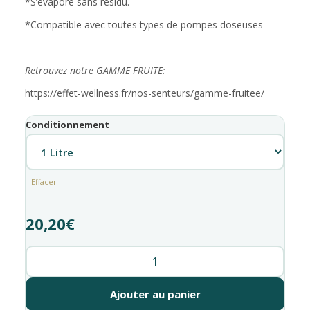
*S’évapore sans résidu.
*Compatible avec toutes types de pompes doseuses
Retrouvez notre GAMME FRUITE:
https://effet-wellness.fr/nos-senteurs/gamme-fruitee/
Conditionnement
Effacer
20,20
€
quantité
de
Fragrance
Ajouter au panier
Miel