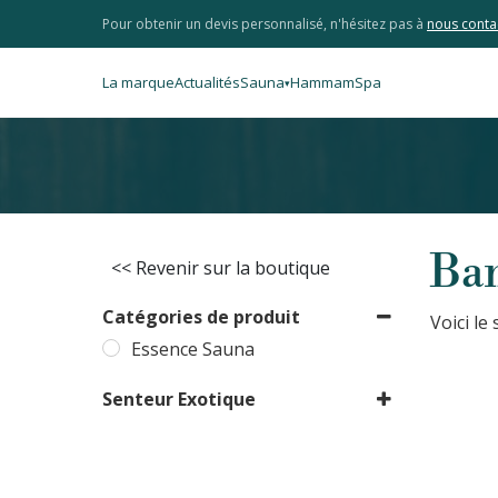
Pour obtenir un devis personnalisé, n'hésitez pas à
nous conta
La marque
Actualités
Sauna
Hammam
Spa
▾
Ba
<< Revenir sur la boutique
Catégories de produit
Voici le
Essence Sauna
Senteur Exotique
Bambou