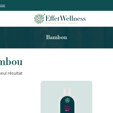
cter
Bambou
mbou
 seul résultat